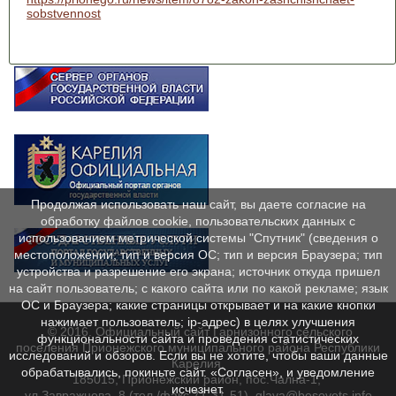
sobstvennost
Продолжая использовать наш сайт, вы даете согласие на
обработку файлов cookie, пользовательских данных с
использованием метрической системы "Спутник" (сведения о
местоположении; тип и версия ОС; тип и версия Браузера; тип
устройства и разрешение его экрана; источник откуда пришел
на сайт пользователь; с какого сайта или по какой рекламе; язык
ОС и Браузера; какие страницы открывает и на какие кнопки
нажимает пользователь; ip-адрес) в целях улучшения
© 2016. Официальный сайт Гарнизонного сельского
функциональности сайта и проведения статистических
поселения Прионежского муниципального района Республики
исследований и обзоров. Если вы не хотите, чтобы ваши данные
Карелия.
обрабатывались, покиньте сайт. «Согласен», и уведомление
185015, Прионежский район, пос.Чална-1,
исчезнет.
ул.Завражнова, 8 (тел./факс 71-31-51), glava@besovets.info