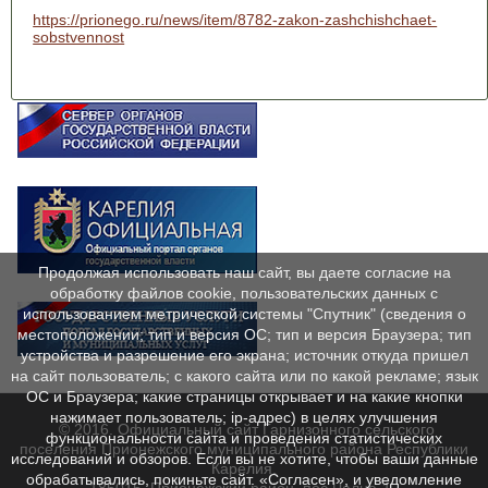
https://prionego.ru/news/item/8782-zakon-zashchishchaet-
sobstvennost
Продолжая использовать наш сайт, вы даете согласие на
обработку файлов cookie, пользовательских данных с
использованием метрической системы "Спутник" (сведения о
местоположении; тип и версия ОС; тип и версия Браузера; тип
устройства и разрешение его экрана; источник откуда пришел
на сайт пользователь; с какого сайта или по какой рекламе; язык
ОС и Браузера; какие страницы открывает и на какие кнопки
нажимает пользователь; ip-адрес) в целях улучшения
© 2016. Официальный сайт Гарнизонного сельского
функциональности сайта и проведения статистических
поселения Прионежского муниципального района Республики
исследований и обзоров. Если вы не хотите, чтобы ваши данные
Карелия.
обрабатывались, покиньте сайт. «Согласен», и уведомление