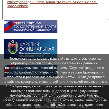
https://prionego.ru/news/item/8782-zakon-zashchishchaet-
sobstvennost
Продолжая использовать наш сайт, вы даете согласие на
обработку файлов cookie, пользовательских данных с
использованием метрической системы "Спутник" (сведения о
местоположении; тип и версия ОС; тип и версия Браузера; тип
устройства и разрешение его экрана; источник откуда пришел
на сайт пользователь; с какого сайта или по какой рекламе; язык
ОС и Браузера; какие страницы открывает и на какие кнопки
нажимает пользователь; ip-адрес) в целях улучшения
© 2016. Официальный сайт Гарнизонного сельского
функциональности сайта и проведения статистических
поселения Прионежского муниципального района Республики
исследований и обзоров. Если вы не хотите, чтобы ваши данные
Карелия.
обрабатывались, покиньте сайт. «Согласен», и уведомление
185015, Прионежский район, пос.Чална-1,