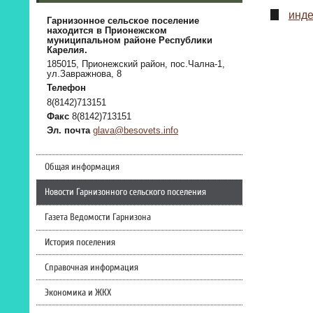
инде
Гарнизонное сельское поселение
находится в Прионежском
муниципальном районе Республики
Карелия.
185015, Прионежский район, пос.Чална-1,
ул.Завражнова, 8
Телефон
8(8142)713151
Факс
8(8142)713151
Эл. почта
glava@besovets.info
Общая информация
Новости Гарнизонного сельского поселения
Газета Ведомости Гарнизона
История поселения
Справочная информация
Экономика и ЖКХ