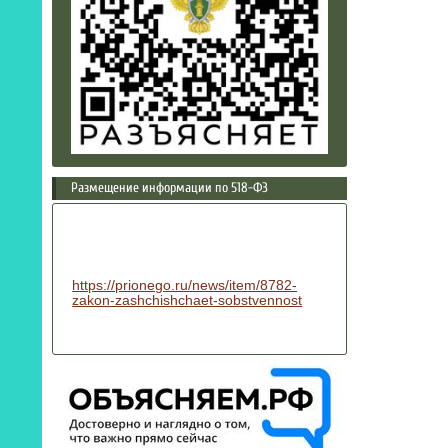
Размещение информации по 518-ФЗ
https://prionego.ru/news/item/8782-
zakon-zashchishchaet-sobstvennost