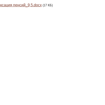
ксация пенсий_9,5.docx
(17 КБ)