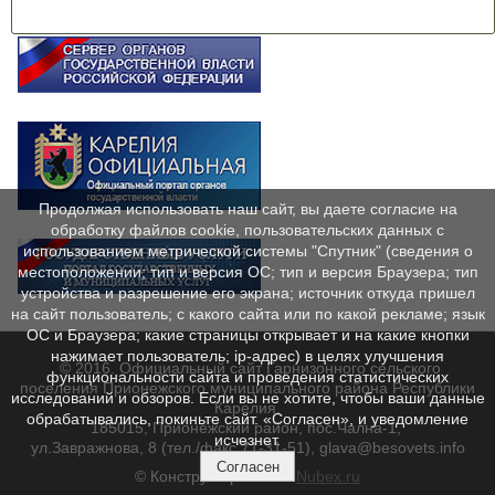
Продолжая использовать наш сайт, вы даете согласие на
обработку файлов cookie, пользовательских данных с
использованием метрической системы "Спутник" (сведения о
местоположении; тип и версия ОС; тип и версия Браузера; тип
устройства и разрешение его экрана; источник откуда пришел
на сайт пользователь; с какого сайта или по какой рекламе; язык
ОС и Браузера; какие страницы открывает и на какие кнопки
нажимает пользователь; ip-адрес) в целях улучшения
© 2016. Официальный сайт Гарнизонного сельского
функциональности сайта и проведения статистических
поселения Прионежского муниципального района Республики
исследований и обзоров. Если вы не хотите, чтобы ваши данные
Карелия.
обрабатывались, покиньте сайт. «Согласен», и уведомление
185015, Прионежский район, пос.Чална-1,
исчезнет.
ул.Завражнова, 8 (тел./факс 71-31-51), glava@besovets.info
Согласен
© Конструктор сайтов
Nubex.ru