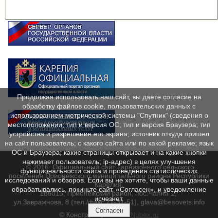
Продолжая использовать наш сайт, вы даете согласие на
обработку файлов cookie, пользовательских данных с
использованием метрической системы "Спутник" (сведения о
местоположении; тип и версия ОС; тип и версия Браузера; тип
устройства и разрешение его экрана; источник откуда пришел
на сайт пользователь; с какого сайта или по какой рекламе; язык
ОС и Браузера; какие страницы открывает и на какие кнопки
нажимает пользователь; ip-адрес) в целях улучшения
© 2016. Официальный сайт Гарнизонного сельского
функциональности сайта и проведения статистических
поселения Прионежского муниципального района Республики
исследований и обзоров. Если вы не хотите, чтобы ваши данные
Карелия.
обрабатывались, покиньте сайт. «Согласен», и уведомление
185015, Прионежский район, пос.Чална-1,
исчезнет.
ул.Завражнова, 8 (тел./факс 71-31-51), glava@besovets.info
Согласен
© Конструктор сайтов
Nubex.ru