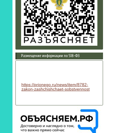
Размещение информации по 518-ФЗ
https://prionego.ru/news/item/8782-
zakon-zashchishchaet-sobstvennost