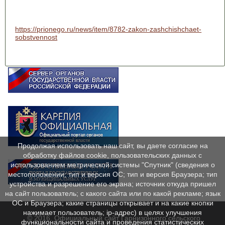
https://prionego.ru/news/item/8782-zakon-zashchishchaet-
sobstvennost
Продолжая использовать наш сайт, вы даете согласие на
обработку файлов cookie, пользовательских данных с
использованием метрической системы "Спутник" (сведения о
местоположении; тип и версия ОС; тип и версия Браузера; тип
устройства и разрешение его экрана; источник откуда пришел
на сайт пользователь; с какого сайта или по какой рекламе; язык
ОС и Браузера; какие страницы открывает и на какие кнопки
нажимает пользователь; ip-адрес) в целях улучшения
© 2016. Официальный сайт Гарнизонного сельского
функциональности сайта и проведения статистических