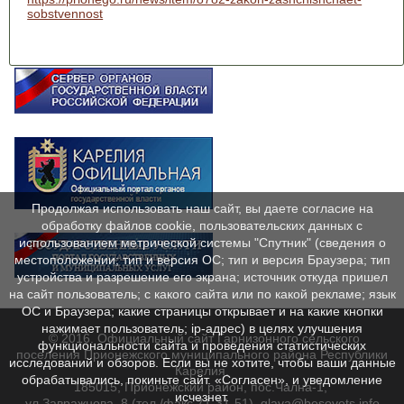
sobstvennost
Продолжая использовать наш сайт, вы даете согласие на
обработку файлов cookie, пользовательских данных с
использованием метрической системы "Спутник" (сведения о
местоположении; тип и версия ОС; тип и версия Браузера; тип
устройства и разрешение его экрана; источник откуда пришел
на сайт пользователь; с какого сайта или по какой рекламе; язык
ОС и Браузера; какие страницы открывает и на какие кнопки
нажимает пользователь; ip-адрес) в целях улучшения
© 2016. Официальный сайт Гарнизонного сельского
функциональности сайта и проведения статистических
поселения Прионежского муниципального района Республики
исследований и обзоров. Если вы не хотите, чтобы ваши данные
Карелия.
обрабатывались, покиньте сайт. «Согласен», и уведомление
185015, Прионежский район, пос.Чална-1,
исчезнет.
ул.Завражнова, 8 (тел./факс 71-31-51), glava@besovets.info