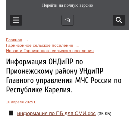
Перейти на полную версию
Главная
→
Гарнизонное сельское поселение
→
Новости Гарнизонного сельского поселения
Информация ОНДиПР по
Прионежскому району УНдиПР
Главного управления МЧС России по
Республике Карелия.
10 апреля 2025 г.
информация по ПБ для СМИ.doc
(35 КБ)