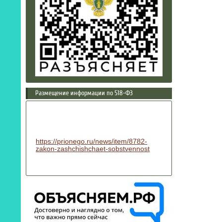
Размещение информации по 518-ФЗ
https://prionego.ru/news/item/8782-
zakon-zashchishchaet-sobstvennost