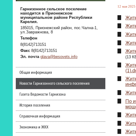
12 мая 2025 
Гарнизонное сельское поселение
находится в Прионежском
Жите
муниципальном районе Республики
Карелия.
Жите
185015, Прионежский район, пос.Чална-1,
ул.Завражнова, 8
Жите
Телефон
Жите
8(8142)713151
Факс
8(8142)713151
Жите
(13 К
Эл. почта
glava@besovets.info
Жите
(1).
Общая информация
Жите
Новости Гарнизонного сельского поселения
инфо
Жите
Газета Ведомости Гарнизона
По и
История поселения
моше
Жите
Справочная информация
Жите
Экономика и ЖКХ
Жите