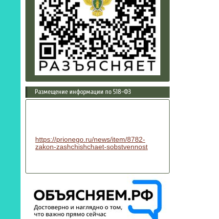
Размещение информации по 518-ФЗ
https://prionego.ru/news/item/8782-
zakon-zashchishchaet-sobstvennost