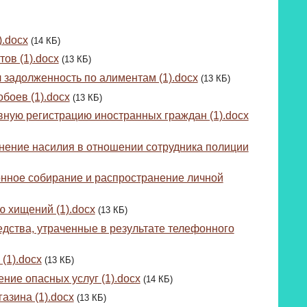
).docx
(14 КБ)
ов (1).docx
(13 КБ)
 задолженность по алиментам (1).docx
(13 КБ)
боев (1).docx
(13 КБ)
вную регистрацию иностранных граждан (1).docx
нение насилия в отношении сотрудника полиции
онное собирание и распространение личной
ю хищений (1).docx
(13 КБ)
дства, утраченные в результате телефонного
(1).docx
(13 КБ)
ние опасных услуг (1).docx
(14 КБ)
азина (1).docx
(13 КБ)