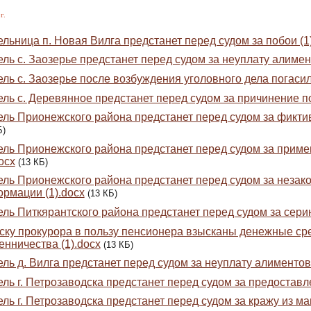
г.
льница п. Новая Вилга предстанет перед судом за побои (1
ль с. Заозерье предстанет перед судом за неуплату алимент
ль с. Заозерье после возбуждения уголовного дела погасил
ль с. Деревянное предстанет перед судом за причинение по
ль Прионежского района предстанет перед судом за фикти
Б)
ль Прионежского района предстанет перед судом за приме
docx
(13 КБ)
ль Прионежского района предстанет перед судом за незак
рмации (1).docx
(13 КБ)
ль Питкярантского района предстанет перед судом за сери
ску прокурора в пользу пенсионера взысканы денежные сре
нничества (1).docx
(13 КБ)
ль д. Вилга предстанет перед судом за неуплату алиментов 
ль г. Петрозаводска предстанет перед судом за предоставле
ль г. Петрозаводска предстанет перед судом за кражу из маг