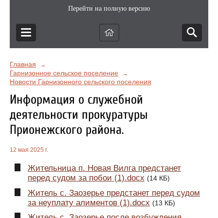
Перейти на полную версию
Главная
→
Гарнизонное сельское поселение
→
Новости Гарнизонного сельского поселения
Информация о служебной
деятельности прокуратуры
Прионежского района.
12 мая 2025 г.
Жительница п. Новая Вилга предстанет
перед судом за побои (1).docx
(14 КБ)
Житель с. Заозерье предстанет перед судом
за неуплату алиментов (1).docx
(13 КБ)
Житель с. Заозерье после возбуждения