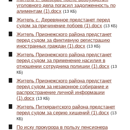
уголовного дела погасил задолженность по
алиментам (1).docx
(13 КБ)
Житель с. Деревянное предстанет перед
судом за причинение побоев (1).docx
(13 КБ)
Житель Прионежского района предстанет
перед судом за фиктивную регистрацию
иностранных граждан (1).docx
(13 КБ)
Житель Прионежского района предстанет
перед судом за применение насилия в
отношении сотрудника полиции (1).docx
(13
КБ)
Житель Прионежского района предстанет
перед судом за незаконное собирание и
распространение личной информации
(1).docx
(13 КБ)
Житель Питкярантского района предстанет
перед судом за серию хищений (1).docx
(13
КБ)
По иску прокурора в пользу пенсионера