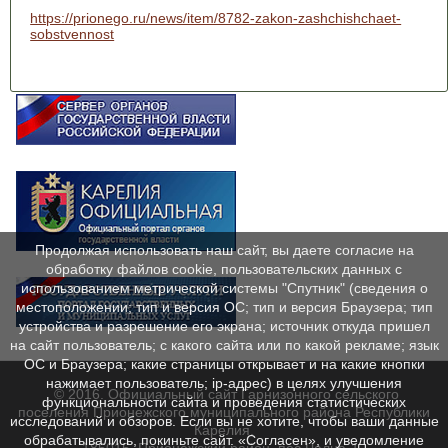
https://prionego.ru/news/item/8782-zakon-zashchishchaet-
sobstvennost
Продолжая использовать наш сайт, вы даете согласие на
обработку файлов cookie, пользовательских данных с
использованием метрической системы "Спутник" (сведения о
местоположении; тип и версия ОС; тип и версия Браузера; тип
устройства и разрешение его экрана; источник откуда пришел
на сайт пользователь; с какого сайта или по какой рекламе; язык
ОС и Браузера; какие страницы открывает и на какие кнопки
нажимает пользователь; ip-адрес) в целях улучшения
© 2016. Официальный сайт Гарнизонного сельского
функциональности сайта и проведения статистических
поселения Прионежского муниципального района Республики
исследований и обзоров. Если вы не хотите, чтобы ваши данные
Карелия.
обрабатывались, покиньте сайт. «Согласен», и уведомление