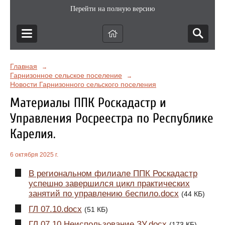
Перейти на полную версию
Главная
→
Гарнизонное сельское поселение
→
Новости Гарнизонного сельского поселения
Материалы ППК Роскадастр и
Управления Росреестра по Республике
Карелия.
6 октября 2025 г.
В региональном филиале ППК Роскадастр
успешно завершился цикл практических
занятий по управлению беспило.docx
(44 КБ)
ГЛ 07.10.docx
(51 КБ)
ГЛ 07.10 Неиспользование ЗУ.docx
(173 КБ)