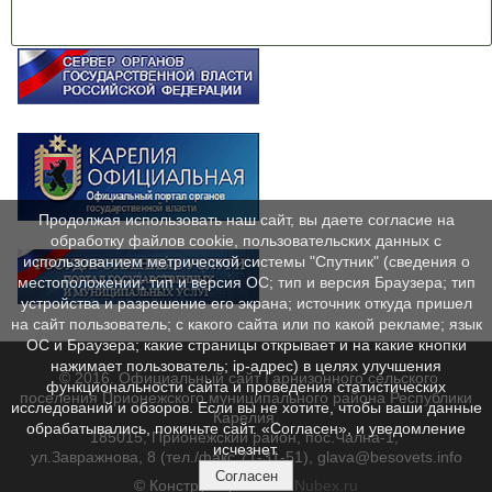
Продолжая использовать наш сайт, вы даете согласие на
обработку файлов cookie, пользовательских данных с
использованием метрической системы "Спутник" (сведения о
местоположении; тип и версия ОС; тип и версия Браузера; тип
устройства и разрешение его экрана; источник откуда пришел
на сайт пользователь; с какого сайта или по какой рекламе; язык
ОС и Браузера; какие страницы открывает и на какие кнопки
нажимает пользователь; ip-адрес) в целях улучшения
© 2016. Официальный сайт Гарнизонного сельского
функциональности сайта и проведения статистических
поселения Прионежского муниципального района Республики
исследований и обзоров. Если вы не хотите, чтобы ваши данные
Карелия.
обрабатывались, покиньте сайт. «Согласен», и уведомление
185015, Прионежский район, пос.Чална-1,
исчезнет.
ул.Завражнова, 8 (тел./факс 71-31-51), glava@besovets.info
Согласен
© Конструктор сайтов
Nubex.ru