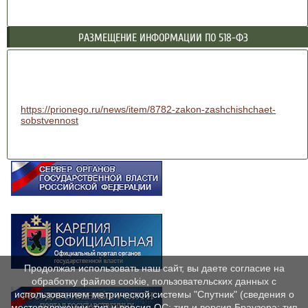
РАЗМЕЩЕНИЕ ИНФОРМАЦИИ ПО 518-ФЗ
https://prionego.ru/news/item/8782-zakon-zashchishchaet-
sobstvennost
Продолжая использовать наш сайт, вы даете согласие на
обработку файлов cookie, пользовательских данных с
использованием метрической системы "Спутник" (сведения о
местоположении; тип и версия ОС; тип и версия Браузера; тип