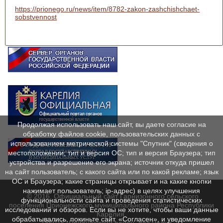
https://prionego.ru/news/item/8782-zakon-zashchishchaet-
sobstvennost
Продолжая использовать наш сайт, вы даете согласие на
обработку файлов cookie, пользовательских данных с
использованием метрической системы "Спутник" (сведения о
местоположении; тип и версия ОС; тип и версия Браузера; тип
устройства и разрешение его экрана; источник откуда пришел
на сайт пользователь; с какого сайта или по какой рекламе; язык
ОС и Браузера; какие страницы открывает и на какие кнопки
нажимает пользователь; ip-адрес) в целях улучшения
© 2016. Официальный сайт Гарнизонного сельского
функциональности сайта и проведения статистических
поселения Прионежского муниципального района Республики
исследований и обзоров. Если вы не хотите, чтобы ваши данные
Карелия.
обрабатывались, покиньте сайт. «Согласен», и уведомление