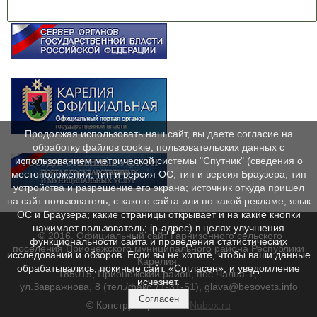
Продолжая использовать наш сайт, вы даете согласие на
обработку файлов cookie, пользовательских данных с
использованием метрической системы "Спутник" (сведения о
местоположении; тип и версия ОС; тип и версия Браузера; тип
устройства и разрешение его экрана; источник откуда пришел
на сайт пользователь; с какого сайта или по какой рекламе; язык
ОС и Браузера; какие страницы открывает и на какие кнопки
нажимает пользователь; ip-адрес) в целях улучшения
© 2016. Официальный сайт Гарнизонного сельского
функциональности сайта и проведения статистических
поселения Прионежского муниципального района Республики
исследований и обзоров. Если вы не хотите, чтобы ваши данные
Карелия.
обрабатывались, покиньте сайт. «Согласен», и уведомление
185015, Прионежский район, пос.Чална-1,
исчезнет.
ул.Завражнова, 8 (тел./факс 71-31-51), glava@besovets.info
Согласен
© Конструктор сайтов
Nubex.ru