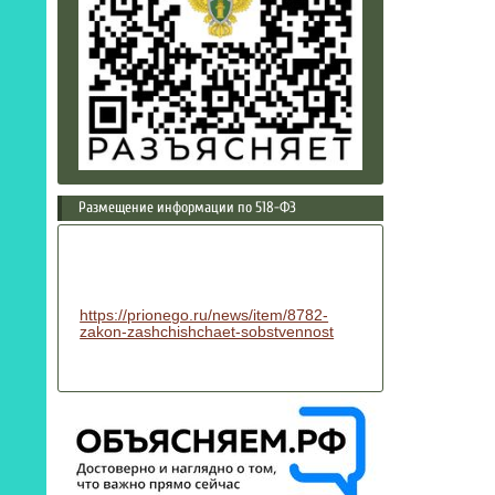
Размещение информации по 518-ФЗ
https://prionego.ru/news/item/8782-
zakon-zashchishchaet-sobstvennost