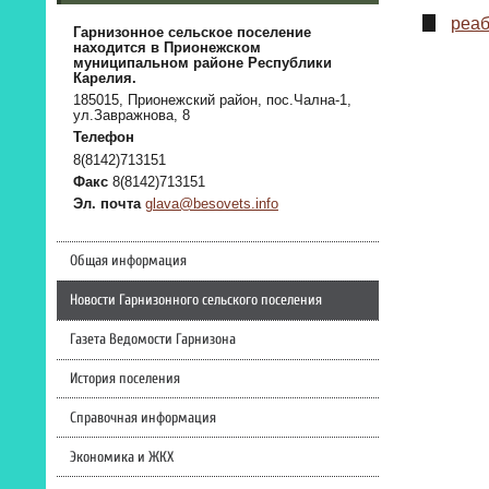
реаб
Гарнизонное сельское поселение
находится в Прионежском
муниципальном районе Республики
Карелия.
185015, Прионежский район, пос.Чална-1,
ул.Завражнова, 8
Телефон
8(8142)713151
Факс
8(8142)713151
Эл. почта
glava@besovets.info
Общая информация
Новости Гарнизонного сельского поселения
Газета Ведомости Гарнизона
История поселения
Справочная информация
Экономика и ЖКХ