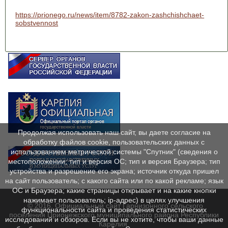
https://prionego.ru/news/item/8782-zakon-zashchishchaet-
sobstvennost
Продолжая использовать наш сайт, вы даете согласие на
обработку файлов cookie, пользовательских данных с
использованием метрической системы "Спутник" (сведения о
местоположении; тип и версия ОС; тип и версия Браузера; тип
устройства и разрешение его экрана; источник откуда пришел
на сайт пользователь; с какого сайта или по какой рекламе; язык
ОС и Браузера; какие страницы открывает и на какие кнопки
нажимает пользователь; ip-адрес) в целях улучшения
© 2016. Официальный сайт Гарнизонного сельского
функциональности сайта и проведения статистических
поселения Прионежского муниципального района Республики
исследований и обзоров. Если вы не хотите, чтобы ваши данные
Карелия.