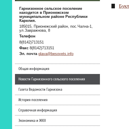
Букл
Гарнизонное сельское поселение
находится в Прионежском
муниципальном районе Республики
Карелия.
185015, Прионежский район, пос.Чална-1,
ул.Завражнова, 8
Телефон
8(8142)713151
Факс
8(8142)713151
Эл. почта
glava@besovets.info
Общая информация
Новости Гарнизонного сельского поселения
Газета Ведомости Гарнизона
История поселения
Справочная информация
Экономика и ЖКХ