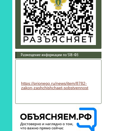
Размещение информации по 518-ФЗ
https://prionego.ru/news/item/8782-
zakon-zashchishchaet-sobstvennost