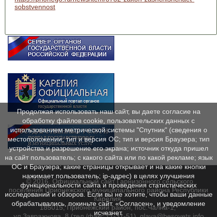
sobstvennost
Продолжая использовать наш сайт, вы даете согласие на
обработку файлов cookie, пользовательских данных с
использованием метрической системы "Спутник" (сведения о
местоположении; тип и версия ОС; тип и версия Браузера; тип
устройства и разрешение его экрана; источник откуда пришел
на сайт пользователь; с какого сайта или по какой рекламе; язык
ОС и Браузера; какие страницы открывает и на какие кнопки
нажимает пользователь; ip-адрес) в целях улучшения
© 2016. Официальный сайт Гарнизонного сельского
функциональности сайта и проведения статистических
поселения Прионежского муниципального района Республики
исследований и обзоров. Если вы не хотите, чтобы ваши данные
Карелия.
обрабатывались, покиньте сайт. «Согласен», и уведомление
185015, Прионежский район, пос.Чална-1,
исчезнет.
ул.Завражнова, 8 (тел./факс 71-31-51), glava@besovets.info