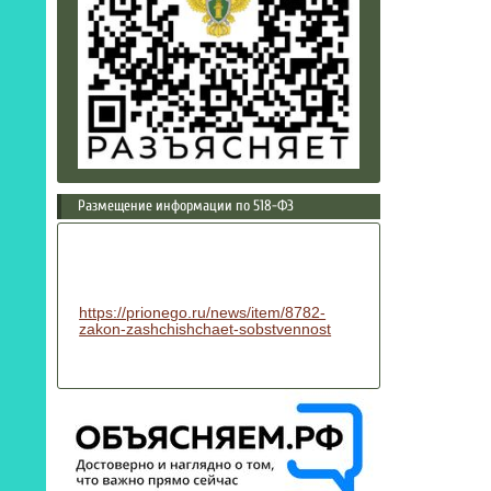
Размещение информации по 518-ФЗ
https://prionego.ru/news/item/8782-
zakon-zashchishchaet-sobstvennost