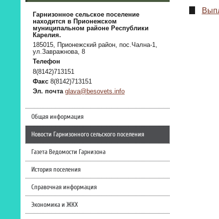
Выпл
Гарнизонное сельское поселение
находится в Прионежском
муниципальном районе Республики
Карелия.
185015, Прионежский район, пос.Чална-1,
ул.Завражнова, 8
Телефон
8(8142)713151
Факс
8(8142)713151
Эл. почта
glava@besovets.info
Общая информация
Новости Гарнизонного сельского поселения
Газета Ведомости Гарнизона
История поселения
Справочная информация
Экономика и ЖКХ