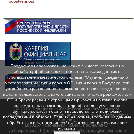
sobstvennost
Продолжая использовать наш сайт, вы даете согласие на
обработку файлов cookie, пользовательских данных с
использованием метрической системы "Спутник" (сведения о
местоположении; тип и версия ОС; тип и версия Браузера; тип
устройства и разрешение его экрана; источник откуда пришел
на сайт пользователь; с какого сайта или по какой рекламе; язык
ОС и Браузера; какие страницы открывает и на какие кнопки
нажимает пользователь; ip-адрес) в целях улучшения
© 2016. Официальный сайт Гарнизонного сельского
функциональности сайта и проведения статистических
поселения Прионежского муниципального района Республики
исследований и обзоров. Если вы не хотите, чтобы ваши данные
Карелия.
обрабатывались, покиньте сайт. «Согласен», и уведомление
185015, Прионежский район, пос.Чална-1,
исчезнет.
ул.Завражнова, 8 (тел./факс 71-31-51), glava@besovets.info