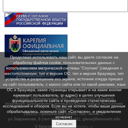
Продолжая использовать наш сайт, вы даете согласие на
обработку файлов cookie, пользовательских данных с
использованием метрической системы "Спутник" (сведения о
местоположении; тип и версия ОС; тип и версия Браузера; тип
устройства и разрешение его экрана; источник откуда пришел
на сайт пользователь; с какого сайта или по какой рекламе; язык
ОС и Браузера; какие страницы открывает и на какие кнопки
нажимает пользователь; ip-адрес) в целях улучшения
© 2016. Официальный сайт Гарнизонного сельского
функциональности сайта и проведения статистических
поселения Прионежского муниципального района Республики
исследований и обзоров. Если вы не хотите, чтобы ваши данные
Карелия.
обрабатывались, покиньте сайт. «Согласен», и уведомление
185015, Прионежский район, пос.Чална-1,
исчезнет.
ул.Завражнова, 8 (тел./факс 71-31-51), glava@besovets.info
Согласен
© Конструктор сайтов
Nubex.ru