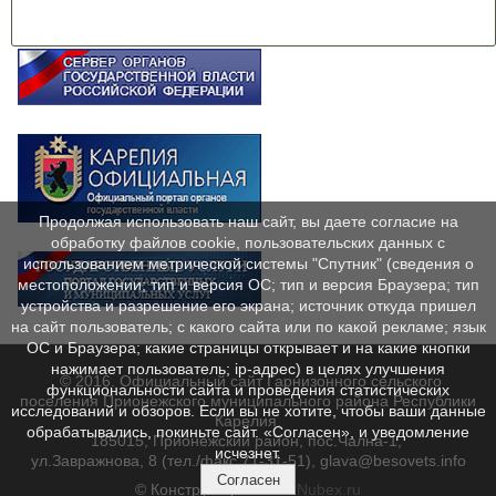
Продолжая использовать наш сайт, вы даете согласие на
обработку файлов cookie, пользовательских данных с
использованием метрической системы "Спутник" (сведения о
местоположении; тип и версия ОС; тип и версия Браузера; тип
устройства и разрешение его экрана; источник откуда пришел
на сайт пользователь; с какого сайта или по какой рекламе; язык
ОС и Браузера; какие страницы открывает и на какие кнопки
нажимает пользователь; ip-адрес) в целях улучшения
© 2016. Официальный сайт Гарнизонного сельского
функциональности сайта и проведения статистических
поселения Прионежского муниципального района Республики
исследований и обзоров. Если вы не хотите, чтобы ваши данные
Карелия.
обрабатывались, покиньте сайт. «Согласен», и уведомление
185015, Прионежский район, пос.Чална-1,
исчезнет.
ул.Завражнова, 8 (тел./факс 71-31-51), glava@besovets.info
Согласен
© Конструктор сайтов
Nubex.ru