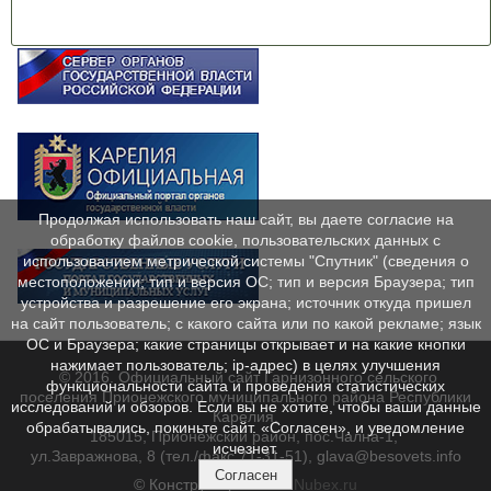
Продолжая использовать наш сайт, вы даете согласие на
обработку файлов cookie, пользовательских данных с
использованием метрической системы "Спутник" (сведения о
местоположении; тип и версия ОС; тип и версия Браузера; тип
устройства и разрешение его экрана; источник откуда пришел
на сайт пользователь; с какого сайта или по какой рекламе; язык
ОС и Браузера; какие страницы открывает и на какие кнопки
нажимает пользователь; ip-адрес) в целях улучшения
© 2016. Официальный сайт Гарнизонного сельского
функциональности сайта и проведения статистических
поселения Прионежского муниципального района Республики
исследований и обзоров. Если вы не хотите, чтобы ваши данные
Карелия.
обрабатывались, покиньте сайт. «Согласен», и уведомление
185015, Прионежский район, пос.Чална-1,
исчезнет.
ул.Завражнова, 8 (тел./факс 71-31-51), glava@besovets.info
Согласен
© Конструктор сайтов
Nubex.ru