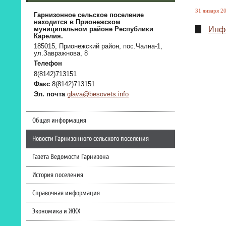
31 января 20
Гарнизонное сельское поселение
находится в Прионежском
Инфо
муниципальном районе Республики
Карелия.
185015, Прионежский район, пос.Чална-1,
ул.Завражнова, 8
Телефон
8(8142)713151
Факс
8(8142)713151
Эл. почта
glava@besovets.info
Общая информация
Новости Гарнизонного сельского поселения
Газета Ведомости Гарнизона
История поселения
Справочная информация
Экономика и ЖКХ