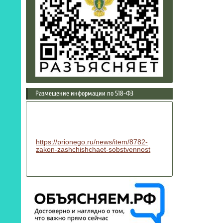
Размещение информации по 518-ФЗ
https://prionego.ru/news/item/8782-
zakon-zashchishchaet-sobstvennost