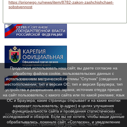
https://prionego.ru/news/item/8782-zakon-zashchishchaet-
sobstvennost
Продолжая использовать наш сайт, вы даете согласие на
обработку файлов cookie, пользовательских данных с
использованием метрической системы "Спутник" (сведения о
местоположении; тип и версия ОС; тип и версия Браузера; тип
устройства и разрешение его экрана; источник откуда пришел
на сайт пользователь; с какого сайта или по какой рекламе; язык
ОС и Браузера; какие страницы открывает и на какие кнопки
нажимает пользователь; ip-адрес) в целях улучшения
© 2016. Официальный сайт Гарнизонного сельского
функциональности сайта и проведения статистических
поселения Прионежского муниципального района Республики
исследований и обзоров. Если вы не хотите, чтобы ваши данные
Карелия.
обрабатывались, покиньте сайт. «Согласен», и уведомление
185015, Прионежский район, пос.Чална-1,