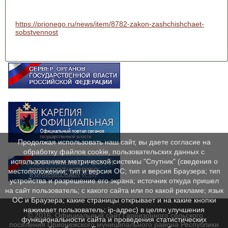
https://prionego.ru/news/item/8782-zakon-zashchishchaet-
sobstvennost
Продолжая использовать наш сайт, вы даете согласие на
обработку файлов cookie, пользовательских данных с
использованием метрической системы "Спутник" (сведения о
местоположении; тип и версия ОС; тип и версия Браузера; тип
устройства и разрешение его экрана; источник откуда пришел
на сайт пользователь; с какого сайта или по какой рекламе; язык
ОС и Браузера; какие страницы открывает и на какие кнопки
нажимает пользователь; ip-адрес) в целях улучшения
© 2016. Официальный сайт Гарнизонного сельского
функциональности сайта и проведения статистических
поселения Прионежского муниципального района Республики