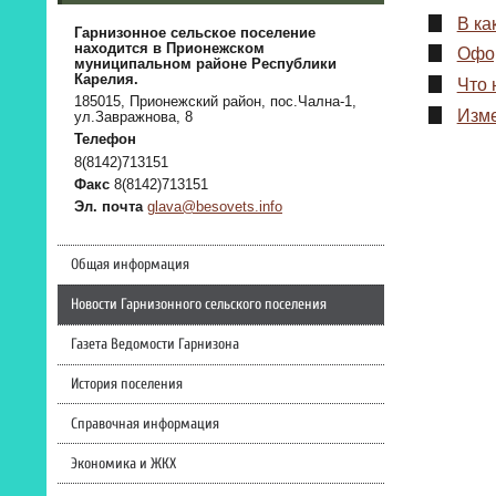
В ка
Гарнизонное сельское поселение
находится в Прионежском
Офор
муниципальном районе Республики
Карелия.
Что 
185015, Прионежский район, пос.Чална-1,
Изме
ул.Завражнова, 8
Телефон
8(8142)713151
Факс
8(8142)713151
Эл. почта
glava@besovets.info
Общая информация
Новости Гарнизонного сельского поселения
Газета Ведомости Гарнизона
История поселения
Справочная информация
Экономика и ЖКХ