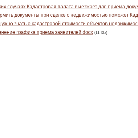
ких случаях Кадастровая палата выезжает для приема доку
мить документы при сделке с недвижимостью поможет Кад
нужно знать о кадастровой стоимости объектов недвижимос
нение графика приема заявителей.docx
(11 КБ)