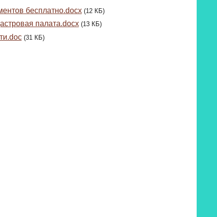
ментов бесплатно.docx
(12 КБ)
астровая палата.docx
(13 КБ)
ти.doc
(31 КБ)