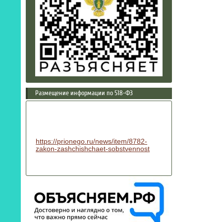
Размещение информации по 518-ФЗ
https://prionego.ru/news/item/8782-
zakon-zashchishchaet-sobstvennost