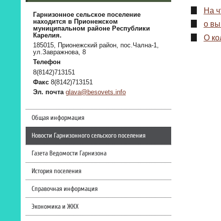
На ч
Гарнизонное сельское поселение
находится в Прионежском
о вы
муниципальном районе Республики
Карелия.
О ко
185015, Прионежский район, пос.Чална-1,
ул.Завражнова, 8
Телефон
8(8142)713151
Факс
8(8142)713151
Эл. почта
glava@besovets.info
Общая информация
Новости Гарнизонного сельского поселения
Газета Ведомости Гарнизона
История поселения
Справочная информация
Экономика и ЖКХ