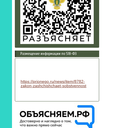
Размещение информации по 518-ФЗ
https://prionego.ru/news/item/8782-
zakon-zashchishchaet-sobstvennost