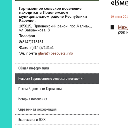
«Вме
Гарнизонное сельское поселение
находится в Прионежском
муниципальном районе Республики
10 июня 201
Карелия.
185015, Прионежский район, пос.Чална-1,
Межд
ул.Завражнова, 8
(289 
Телефон
8(8142)713151
Факс
8(8142)713151
Эл. почта
glava@besovets.info
Общая информация
Новости Гарнизонного сельского поселения
Газета Ведомости Гарнизона
История поселения
Справочная информация
Экономика и ЖКХ