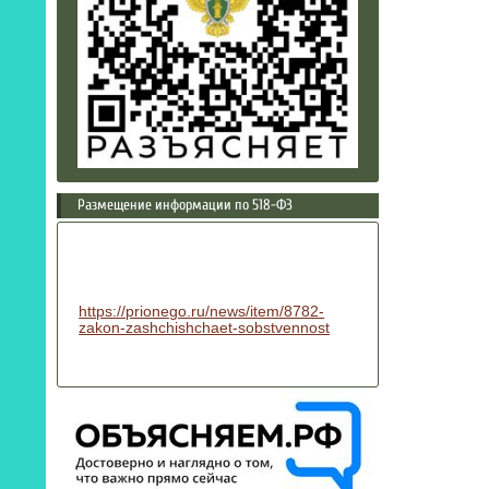
Размещение информации по 518-ФЗ
https://prionego.ru/news/item/8782-
zakon-zashchishchaet-sobstvennost