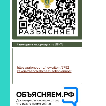
Размещение информации по 518-ФЗ
https://prionego.ru/news/item/8782-
zakon-zashchishchaet-sobstvennost