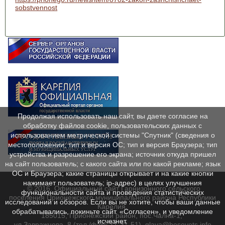
sobstvennost
Продолжая использовать наш сайт, вы даете согласие на
обработку файлов cookie, пользовательских данных с
использованием метрической системы "Спутник" (сведения о
местоположении; тип и версия ОС; тип и версия Браузера; тип
устройства и разрешение его экрана; источник откуда пришел
на сайт пользователь; с какого сайта или по какой рекламе; язык
ОС и Браузера; какие страницы открывает и на какие кнопки
нажимает пользователь; ip-адрес) в целях улучшения
© 2016. Официальный сайт Гарнизонного сельского
функциональности сайта и проведения статистических
поселения Прионежского муниципального района Республики
исследований и обзоров. Если вы не хотите, чтобы ваши данные
Карелия.
обрабатывались, покиньте сайт. «Согласен», и уведомление
185015, Прионежский район, пос.Чална-1,
исчезнет.
ул.Завражнова, 8 (тел./факс 71-31-51), glava@besovets.info