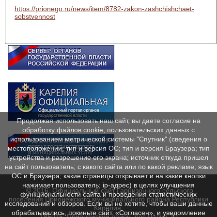
https://prionego.ru/news/item/8782-zakon-zashchishchaet-
sobstvennost
Продолжая использовать наш сайт, вы даете согласие на
обработку файлов cookie, пользовательских данных с
использованием метрической системы "Спутник" (сведения о
местоположении; тип и версия ОС; тип и версия Браузера; тип
устройства и разрешение его экрана; источник откуда пришел
на сайт пользователь; с какого сайта или по какой рекламе; язык
ОС и Браузера; какие страницы открывает и на какие кнопки
нажимает пользователь; ip-адрес) в целях улучшения
© 2016. Официальный сайт Гарнизонного сельского
функциональности сайта и проведения статистических
поселения Прионежского муниципального района Республики
исследований и обзоров. Если вы не хотите, чтобы ваши данные
Карелия.
обрабатывались, покиньте сайт. «Согласен», и уведомление
185015, Прионежский район, пос.Чална-1,