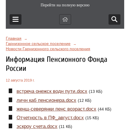
Перейти на полную версию
Главная
→
Гарнизонное сельское поселение
→
Новости Гарнизонного сельского поселения
Информация Пенсионного Фонда
России
12 августа 2019 г.
встреча онежск водн пути.docx
(13 КБ)
личн каб пенсионера.docx
(12 КБ)
женщ-северянки пенс возраст.docx
(44 КБ)
Отчетность в ПФ_август.docx
(15 КБ)
эскроу счета.docx
(11 КБ)