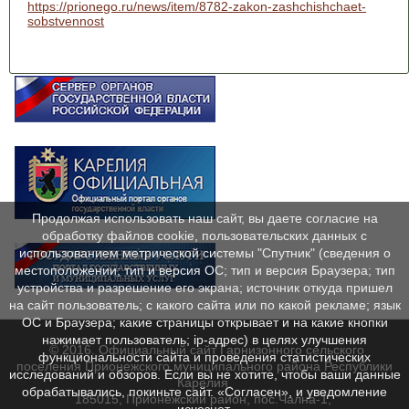
https://prionego.ru/news/item/8782-zakon-zashchishchaet-
sobstvennost
Продолжая использовать наш сайт, вы даете согласие на
обработку файлов cookie, пользовательских данных с
использованием метрической системы "Спутник" (сведения о
местоположении; тип и версия ОС; тип и версия Браузера; тип
устройства и разрешение его экрана; источник откуда пришел
на сайт пользователь; с какого сайта или по какой рекламе; язык
ОС и Браузера; какие страницы открывает и на какие кнопки
нажимает пользователь; ip-адрес) в целях улучшения
© 2016. Официальный сайт Гарнизонного сельского
функциональности сайта и проведения статистических
поселения Прионежского муниципального района Республики
исследований и обзоров. Если вы не хотите, чтобы ваши данные
Карелия.
обрабатывались, покиньте сайт. «Согласен», и уведомление
185015, Прионежский район, пос.Чална-1,