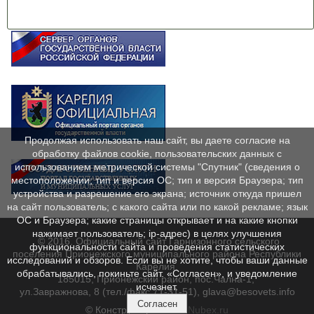
Продолжая использовать наш сайт, вы даете согласие на
обработку файлов cookie, пользовательских данных с
использованием метрической системы "Спутник" (сведения о
местоположении; тип и версия ОС; тип и версия Браузера; тип
устройства и разрешение его экрана; источник откуда пришел
на сайт пользователь; с какого сайта или по какой рекламе; язык
ОС и Браузера; какие страницы открывает и на какие кнопки
нажимает пользователь; ip-адрес) в целях улучшения
© 2016. Официальный сайт Гарнизонного сельского
функциональности сайта и проведения статистических
поселения Прионежского муниципального района Республики
исследований и обзоров. Если вы не хотите, чтобы ваши данные
Карелия.
обрабатывались, покиньте сайт. «Согласен», и уведомление
185015, Прионежский район, пос.Чална-1,
исчезнет.
ул.Завражнова, 8 (тел./факс 71-31-51), glava@besovets.info
Согласен
© Конструктор сайтов
Nubex.ru