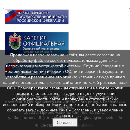
Продолжая использовать наш сайт, вы даете согласие на
обработку файлов cookie, пользовательских данных с
использованием метрической системы "Спутник" (сведения о
местоположении; тип и версия ОС; тип и версия Браузера; тип
устройства и разрешение его экрана; источник откуда пришел
на сайт пользователь; с какого сайта или по какой рекламе; язык
ОС и Браузера; какие страницы открывает и на какие кнопки
нажимает пользователь; ip-адрес) в целях улучшения
© 2016. Официальный сайт Гарнизонного сельского
функциональности сайта и проведения статистических
поселения Прионежского муниципального района Республики
исследований и обзоров. Если вы не хотите, чтобы ваши данные
Карелия.
обрабатывались, покиньте сайт. «Согласен», и уведомление
185015, Прионежский район, пос.Чална-1,
исчезнет.
ул.Завражнова, 8 (тел./факс 71-31-51), glava@besovets.info
Согласен
© Конструктор сайтов
Nubex.ru