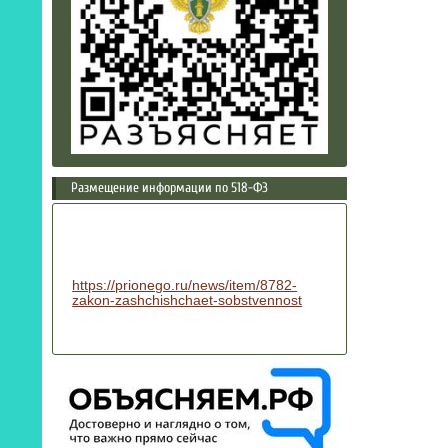
Размещение информации по 518-ФЗ
https://prionego.ru/news/item/8782-
zakon-zashchishchaet-sobstvennost