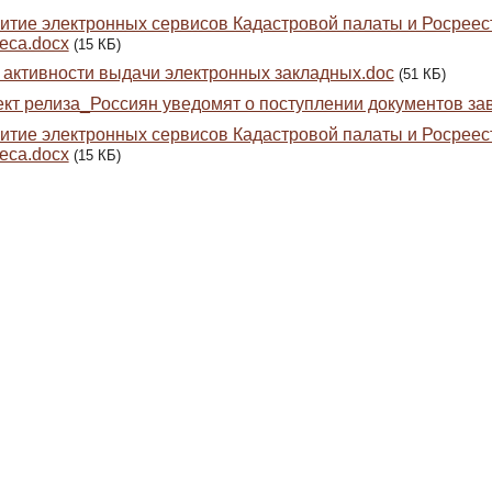
итие электронных сервисов Кадастровой палаты и Росрее
еса.docx
(15 КБ)
 активности выдачи электронных закладных.doc
(51 КБ)
кт релиза_Россиян уведомят о поступлении документов за
итие электронных сервисов Кадастровой палаты и Росрее
еса.docx
(15 КБ)