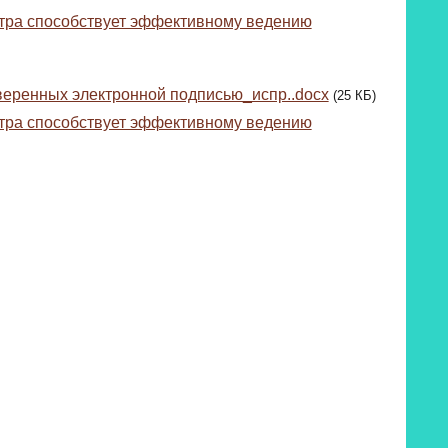
стра способствует эффективному ведению
веренных электронной подписью_испр..docx
(25 КБ)
стра способствует эффективному ведению