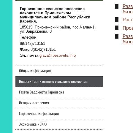
Разв
Гарнизонное сельское поселение
бизн
находится в Прионежском
муниципальном районе Республики
Рост
Карелия.
185015, Прионежский район, пос.Чална-1,
Прое
ул.Завражнова, 8
Разв
Телефон
бизн
8(8142)713151
Факс
8(8142)713151
Эл. почта
glava@besovets.info
Общая информация
Новости Гарнизонного сельского поселения
Газета Ведомости Гарнизона
История поселения
Справочная информация
Экономика и ЖКХ