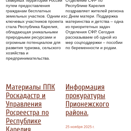
северных территорий России
Отделение СФР по
путем предоставления
Республике Карелия
гражданам бесплатных
поздравляет жителей региона
земельных участков. Одним из
с Днем матери. Поддержка
ключевых участников проекта
материнства и детства – одна
стала Республика Карелия,
из приоритетных задач
обладающая уникальными
Отделения СФР. Сегодня
природными ресурсами и
рассказываем об одной из
огромным потенциалом для
мер соцподдержки – пособии
развития туризма, сельского
по беременности и родам.
хозяйства и
предпринимательства.
Материалы ППК
Информация
Роскадастр и
прокуратуры
Управления
Прионежского
Росреестра по
района.
Республике
25 ноября 2025 г.
Карелия.