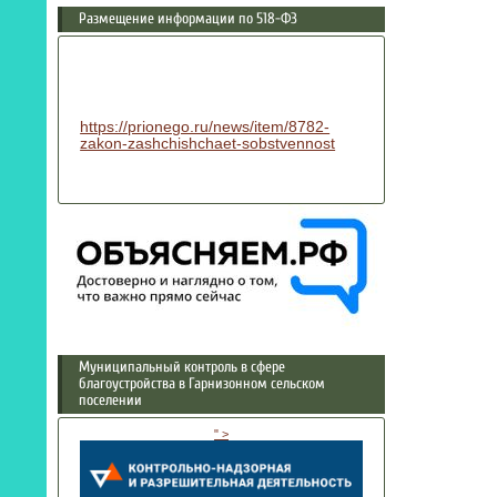
Размещение информации по 518-ФЗ
https://prionego.ru/news/item/8782-
zakon-zashchishchaet-sobstvennost
Муниципальный контроль в сфере
благоустройства в Гарнизонном сельском
поселении
" >