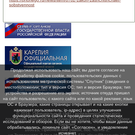
https://prionego.ru/news/item/8782-zakon-zashchishchaet-
sobstvennost
Продолжая использовать наш сайт, вы даете согласие на
обработку файлов cookie, пользовательских данных с
использованием метрической системы "Спутник" (сведения о
местоположении; тип и версия ОС; тип и версия Браузера; тип
устройства и разрешение его экрана; источник откуда пришел
на сайт пользователь; с какого сайта или по какой рекламе; язык
ОС и Браузера; какие страницы открывает и на какие кнопки
нажимает пользователь; ip-адрес) в целях улучшения
© 2016. Официальный сайт Гарнизонного сельского
функциональности сайта и проведения статистических
поселения Прионежского муниципального района Республики
исследований и обзоров. Если вы не хотите, чтобы ваши данные
Карелия.
обрабатывались, покиньте сайт. «Согласен», и уведомление
185015, Прионежский район, пос.Чална-1,
исчезнет.
ул.Завражнова, 8 (тел./факс 71-31-51), glava@besovets.info