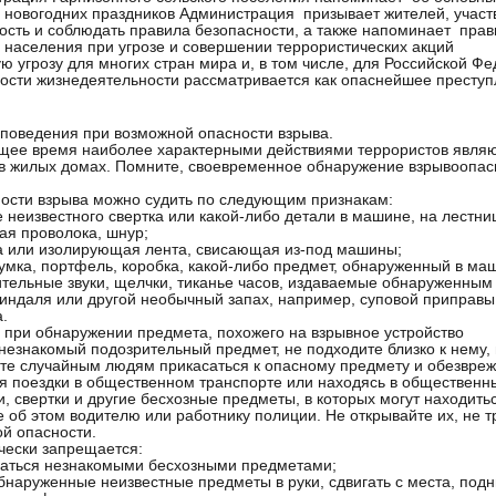
 новогодних праздников Администрация призывает жителей, участ
ость и соблюдать правила безопасности, а также напоминает прав
 населения при угрозе и совершении террористических акций
ю угрозу для многих стран мира и, в том числе, для Российской Ф
ости жизнедеятельности рассматривается как опаснейшее преступ
поведения при возможной опасности взрыва.
щее время наиболее характерными действиями террористов являют
в жилых домах. Помните, своевременное обнаружение взрывоопас
ости взрыва можно судить по следующим признакам:
 неизвестного свертка или какой-либо детали в машине, на лестнице,
тая проволока, шнур;
а или изолирующая лента, свисающая из-под машины;
сумка, портфель, коробка, какой-либо предмет, обнаруженный в маш
ительные звуки, щелчки, тиканье часов, издаваемые обнаруженным
миндаля или другой необычный запах, например, суповой приправы (
.
 при обнаружении предмета, похожего на взрывное устройство
незнакомый подозрительный предмет, не подходите близко к нему,
те случайным людям прикасаться к опасному предмету и обезврежи
 поездки в общественном транспорте или находясь в общественн
, свертки и другие бесхозные предметы, в которых могут находит
 об этом водителю или работнику полиции. Не открывайте их, не 
й опасности.
чески запрещается:
ваться незнакомыми бесхозными предметами;
обнаруженные неизвестные предметы в руки, сдвигать с места, подни