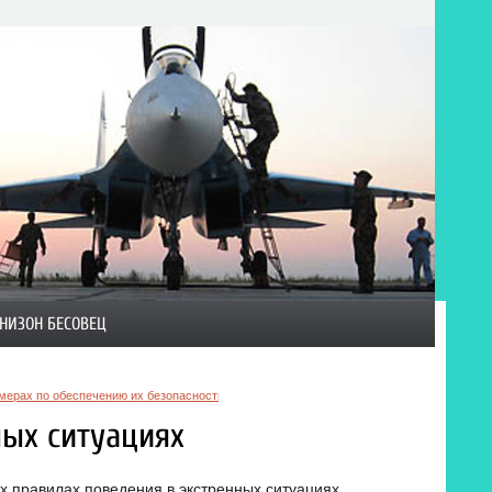
НИЗОН БЕСОВЕЦ
мерах по обеспечению их безопасности, о прогнозируемых и возникших чрезвычайных 
ных ситуациях
 правилах поведения в экстренных ситуациях