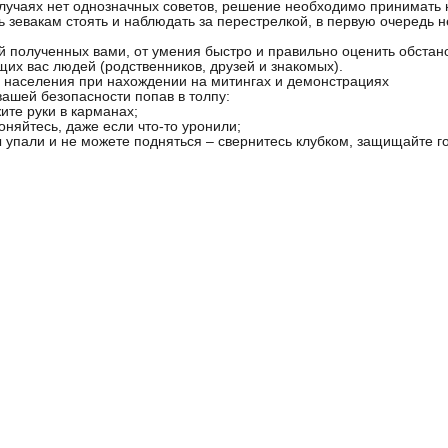
случаях нет однозначных советов, решение необходимо принимать н
ь зевакам стоять и наблюдать за перестрелкой, в первую очередь 
й полученных вами, от умения быстро и правильно оценить обстанов
их вас людей (родственников, друзей и знакомых).
 населения при нахождении на митингах и демонстрациях
вашей безопасности попав в толпу:
жите руки в карманах;
лоняйтесь, даже если что-то уронили;
ы упали и не можете подняться – свернитесь клубком, защищайте го