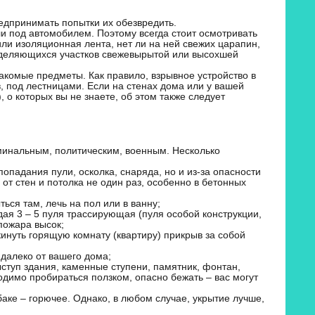
редпринимать попытки их обезвредить.
и под автомобилем. Поэтому всегда стоит осмотривать
или изоляционная лента, нет ли на ней свежих царапин,
выделяющихся участков свежевырытой или высохшей
акомые предметы. Как правило, взрывное устройство в
, под лестницами. Если на стенах дома или у вашей
 о которых вы не знаете, об этом также следует
минальным, политическим, военным. Несколько
попадания пули, осколка, снаряда, но и из-за опасности
 от стен и потолка не один раз, особенно в бетонных
ться там, лечь на пол или в ванну;
дая 3 – 5 пуля трассирующая (пуля особой конструкции,
пожара высок;
кинуть горящую комнату (квартиру) прикрыв за собой
 далеко от вашего дома;
ступ здания, каменные ступени, памятник, фонтан,
димо пробираться ползком, опасно бежать – вас могут
 баке – горючее. Однако, в любом случае, укрытие лучше,