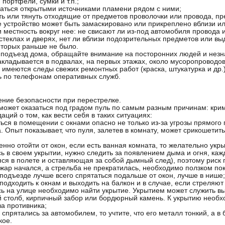
 портфели, сумки и т.п.;
ваться открытыми источниками пламени рядом с ними;
ть или тянуть отходящие от предметов проволочки или провода, п
 устройство может быть замаскировано или прикреплено вблизи ил
 местность вокруг нее: не свисают ли из-под автомобиля провода 
 стеклах и дверях, нет ли вблизи подозрительных предметов или 
оторых раньше не было.
 подъезд дома, обращайте внимание на посторонних людей и незн
акладывается в подвалах, на первых этажах, около мусоропроводов
 имеются следы свежих ремонтных работ (краска, штукатурка и др.),
 по телефонам оперативных служб.
ние безопасности при перестрелке.
может оказаться под градом пуль по самым разным причинам: кри
аций о том, как вести себя в таких ситуациях:
ться в помещении с окнами опасно не только из-за угрозы прямого 
. Опыт показывает, что пуля, залетев в комнату, может срикошетить
енно отойти от окон, если есть ванная комната, то желательно укры
сь в своем укрытии, нужно следить за появлением дыма и огня, каж
ся в полете и оставляющая за собой дымный след), поэтому риск 
ожар начался, а стрельба не прекратилась, необходимо ползком по
 подъезде лучше всего спрятаться подальше от окон, лучше в нише;
 подходить к окнам и выходить на балкон и в случае, если стреляют
сь на улице необходимо найти укрытие. Укрытием может служить вы
 столб, кирпичный забор или бордюрный камень. К укрытию необхо
за противника;
ы спрятались за автомобилем, то учтите, что его металл тонкий, а в
кое.