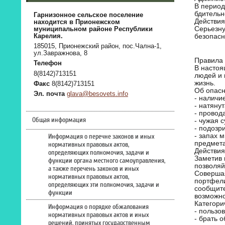
В период
бдительн
Гарнизонное сельское поселение
Действия
находится в Прионежском
Серьезну
муниципальном районе Республики
безопасн
Карелия.
185015, Прионежский район, пос.Чална-1,
ул.Завражнова, 8
Правила 
Телефон
В настоя
8(8142)713151
людей и 
жизнь.
Факс
8(8142)713151
Об опасн
Эл. почта
glava@besovets.info
- наличие
- натяну
- провод
Общая информация
- чужая 
- подозр
- запах 
Информация о перечне законов и иных
предмета
нормативных правовых актов,
Действия
определяющих полномочия, задачи и
Заметив 
функции органа местного самоуправления,
позволяй
а также перечень законов и иных
Совершая
нормативных правовых актов,
портфели
определяющих эти полномочия, задачи и
сообщите
функции
возможно
Категори
Информация о порядке обжалования
- пользо
нормативных правовых актов и иных
- брать 
решений, принятых государственным