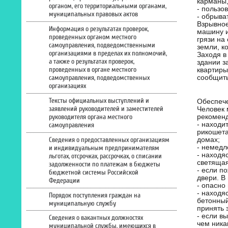
карманы,
органом, его территориальными органами,
- пользо
муниципальных правовых актов
- обрыва
Взрывное
Информация о результатах проверок,
машину и
проведенных органом местного
грязи на
самоуправления, подведомственными
земли, к
организациями в пределах их полномочий,
Заходя в
а также о результатах проверок,
здании з
проведенных в органе местного
квартиры
сообщить
самоуправления, подведомственных
организациях
Тексты официальных выступлений и
Обеспече
заявлений руководителей и заместителей
Человек 
руководителя органа местного
рекоменд
- находи
самоуправления
рикошета
Сведения о предоставленных организациям
домах;
- немедл
и индивидуальным предпринимателям
- находя
льготах, отсрочках, рассрочках, о списании
светящая
задолженности по платежам в бюджеты
- если п
бюджетной системы Российской
двери. В
Федерации
- опасно
- находя
Порядок поступления граждан на
бетонный
муниципальную службу
принять 
- если в
Сведения о вакантных должностях
чем ника
муниципальной службы, имеющихся в