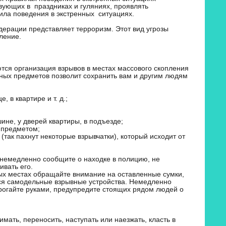
вующих в праздниках и гуляниях, проявлять
ила поведения в экстренных ситуациях.
едерации представляет терроризм. Этот вид угрозы
ление.
ся организация взрывов в местах массового скопления
ных предметов позволит сохранить вам и другим людям
 в квартире и т. д.;
ине, у дверей квартиры, в подъезде;
 предметом;
так пахнут некоторые взрывчатки), который исходит от
 немедленно сообщите о находке в полицию, не
вать его.
ых местах обращайте внимание на оставленные сумки,
ься самодельные взрывные устройства. Немедленно
трогайте руками, предупредите стоящих рядом людей о
мать, переносить, наступать или наезжать, класть в