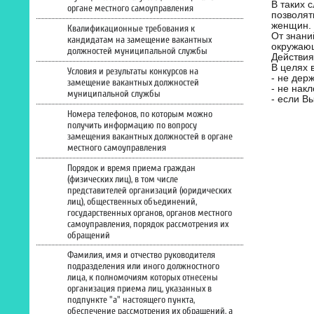
В таких 
органе местного самоуправления
позволят
женщин.
Квалификационные требования к
От знани
кандидатам на замещение вакантных
окружающ
должностей муниципальной службы
Действия
В целях 
Условия и результаты конкурсов на
- не дер
замещение вакантных должностей
- не нак
муниципальной службы
- если В
Номера телефонов, по которым можно
получить информацию по вопросу
замещения вакантных должностей в органе
местного самоуправления
Порядок и время приема граждан
(физических лиц), в том числе
представителей организаций (юридических
лиц), общественных объединений,
государственных органов, органов местного
самоуправления, порядок рассмотрения их
обращений
Фамилия, имя и отчество руководителя
подразделения или иного должностного
лица, к полномочиям которых отнесены
организация приема лиц, указанных в
подпункте "а" настоящего пункта,
обеспечение рассмотрения их обращений, а