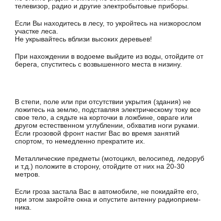
телевизор, радио и другие электробытовые приборы.
Если Вы находитесь в лесу, то укройтесь на низкорослом
участке леса.
Не укрывайтесь вблизи высоких деревьев!
При нахождении в водоеме выйдите из воды, отойдите от
бе­рега, спуститесь с возвышенного места в низину.
В степи, поле или при отсутствии укрытия (здания) не
ложитесь на землю, подставляя электрическому току все
свое тело, а сядьте на корточки в ложбине, овраге или
другом естественном углублении, обхватив ноги руками.
Если грозовой фронт настиг Вас во время занятий
спортом, то немедленно прекратите их.
Металлические предметы (мотоцикл, велосипед, ледоруб
и т.д.) положите в сторону, отойдите от них на 20-30
метров.
Если гроза застала Вас в автомобиле, не покидайте его,
при этом закройте окна и опустите антенну радиоприем­
ника.