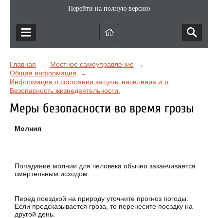
Перейти на полную версию
Главная
Местное самоуправление
→
→
Общая информация
→
Информация о состоянии защиты населения и территорий от чр
Безопасность жизнедеятельности.
Меры безопасности во время грозы
Молния
Попадание молнии для человека обычно заканчивается
смертельным исходом.
Перед поездкой на природу уточните прогноз погоды.
Если предсказывается гроза, то перенесите поездку на
дру­гой день.