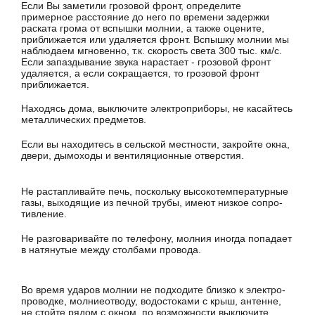
Если Вы заметили грозовой фронт, определите
примерное расстояние до него по времени задержки
раската грома от вспышки молнии, а также оцените,
приближается или удаля­ется фронт. Вспышку молнии мы
наблюдаем мгновенно, т.к. скорость света 300 тыс. км/с.
Если запаздывание звука на­растает - грозовой фронт
удаляется, а если сокращается, то грозовой фронт
приближается.
Находясь дома, выключите электроприборы, не касай­тесь
металлических предметов.
Если вы находитесь в сельской местности, закройте окна,
двери, дымоходы и вентиляционные отверстия.
Не растапливайте печь, поскольку высокотемпературные
газы, выходящие из печной трубы, имеют низкое сопро­
тивление.
Не разговаривайте по телефону, молния иногда попадает
в натянутые между столбами провода.
Во время ударов молнии не подходите близко к электро­
проводке, молниеотводу, водостоками с крыш, антенне,
не стойте рядом с окном, по возможности выключите