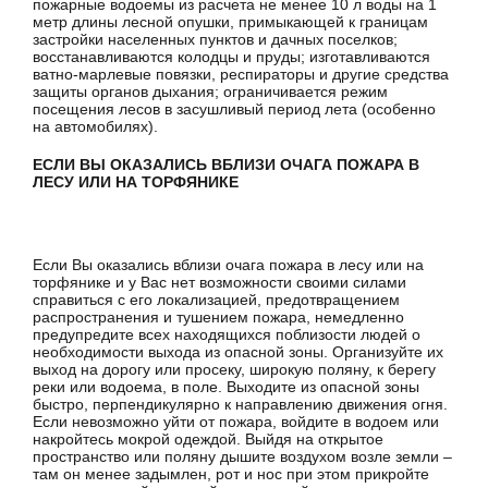
пожарные водоемы из расчета не менее 10 л воды на 1
метр длины лесной опушки, примыкающей к границам
застройки населенных пунктов и дачных поселков;
восстанавливаются колодцы и пруды; изготавливаются
ватно-марлевые повязки, респираторы и другие средства
защиты органов дыхания; ограничивается режим
посещения лесов в засушливый период лета (особенно
на автомобилях).
ЕСЛИ ВЫ ОКАЗАЛИСЬ ВБЛИЗИ ОЧАГА ПОЖАРА В
ЛЕСУ ИЛИ НА ТОРФЯНИКЕ
Если Вы оказались вблизи очага пожара в лесу или на
торфянике и у Вас нет возможности своими силами
справиться с его локализацией, предотвращением
распространения и тушением пожара, немедленно
предупредите всех находящихся поблизости людей о
необходимости выхода из опасной зоны. Организуйте их
выход на дорогу или просеку, широкую поляну, к берегу
реки или водоема, в поле. Выходите из опасной зоны
быстро, перпендикулярно к направлению движения огня.
Если невозможно уйти от пожара, войдите в водоем или
накройтесь мокрой одеждой. Выйдя на открытое
пространство или поляну дышите воздухом возле земли –
там он менее задымлен, рот и нос при этом прикройте