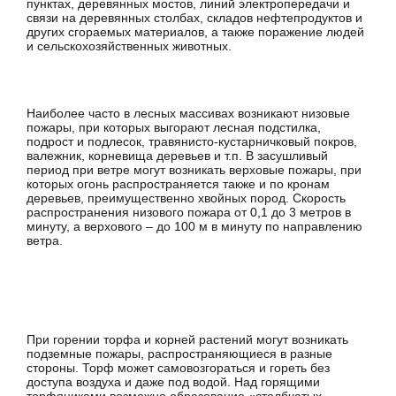
пунктах, деревянных мостов, линий электропередачи и
связи на деревянных столбах, складов нефтепродуктов и
других сгораемых материалов, а также поражение людей
и сельскохозяйственных животных.
Наиболее часто в лесных массивах возникают низовые
пожары, при которых выгорают лесная подстилка,
подрост и подлесок, травянисто-кустарничковый покров,
валежник, корневища деревьев и т.п. В засушливый
период при ветре могут возникать верховые пожары, при
которых огонь распространяется также и по кронам
деревьев, преимущественно хвойных пород. Скорость
распространения низового пожара от 0,1 до 3 метров в
минуту, а верхового – до 100 м в минуту по направлению
ветра.
При горении торфа и корней растений могут возникать
подземные пожары, распространяющиеся в разные
стороны. Торф может самовозгораться и гореть без
доступа воздуха и даже под водой. Над горящими
торфяниками возможно образование «столбчатых