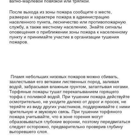
ватно-марлевой повязкой или тряпкой.
После выхода из зоны пожара сообщите о месте,
размерах и характере пожара в администрацию
населенного пункта, лесничество или противопожарную
службу, а также местному населению. Знайте сигналы
оповещения о приближении зоны пожара к населенному
пункту и принимайте участие в организации тушения
пожаров.
Пламя небольших низовых пожаров можно сбивать,
захлестывая его ветками лиственных пород, заливая
водой, забрасывая влажным грунтом, затаптывая ногами.
Торфяные пожары тушат перекапыванием горящего
торфа с поливкой водой. При тушении пожара действуйте
осмотрительно, не уходите далеко от дорог и просек, не
теряйте из виду других участников, поддерживайте с ними
зрительную и звуковую связь. При тушении торфяного
пожара учитывайте, что в зоне горения могут
образовываться глубокие воронки, поэтому передвигаться
следует осторожно, предварительно проверив глубину
выгоревшего слоя.