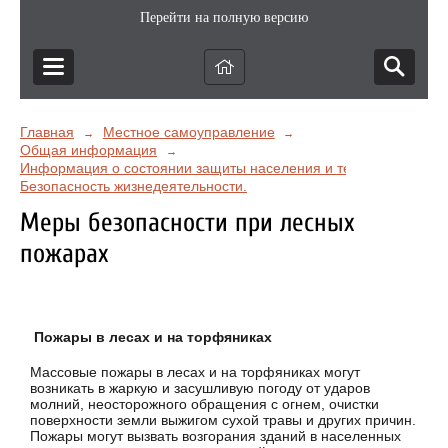
Перейти на полную версию
Главная
Местное самоуправление
→
→
Общая информация
→
Информация о состоянии защиты населения и территорий от чр
Безопасность жизнедеятельности.
Меры безопасности при лесных
пожарах
Пожары в лесах и на торфяниках
Массовые пожары в лесах и на торфяниках могут
возникать в жаркую и засушливую погоду от ударов
молний, неосторожного обращения с огнем, очистки
поверхности земли выжигом сухой травы и других причин.
Пожары могут вызвать возгорания зданий в населенных