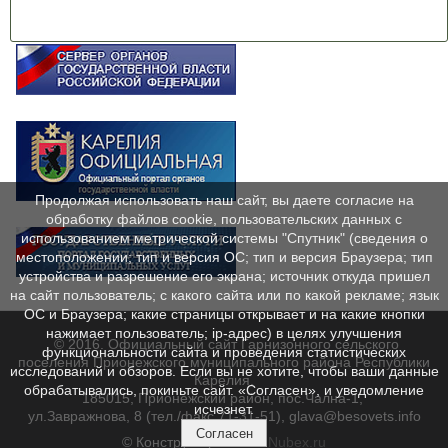
Продолжая использовать наш сайт, вы даете согласие на
обработку файлов cookie, пользовательских данных с
использованием метрической системы "Спутник" (сведения о
местоположении; тип и версия ОС; тип и версия Браузера; тип
устройства и разрешение его экрана; источник откуда пришел
на сайт пользователь; с какого сайта или по какой рекламе; язык
ОС и Браузера; какие страницы открывает и на какие кнопки
нажимает пользователь; ip-адрес) в целях улучшения
© 2016. Официальный сайт Гарнизонного сельского
функциональности сайта и проведения статистических
поселения Прионежского муниципального района Республики
исследований и обзоров. Если вы не хотите, чтобы ваши данные
Карелия.
обрабатывались, покиньте сайт. «Согласен», и уведомление
185015, Прионежский район, пос.Чална-1,
исчезнет.
ул.Завражнова, 8 (тел./факс 71-31-51), glava@besovets.info
Согласен
© Конструктор сайтов
Nubex.ru