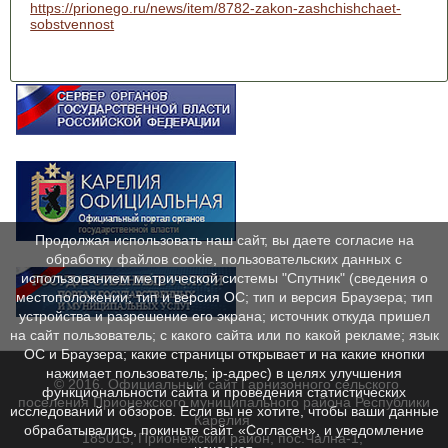
https://prionego.ru/news/item/8782-zakon-zashchishchaet-
sobstvennost
Продолжая использовать наш сайт, вы даете согласие на
обработку файлов cookie, пользовательских данных с
использованием метрической системы "Спутник" (сведения о
местоположении; тип и версия ОС; тип и версия Браузера; тип
устройства и разрешение его экрана; источник откуда пришел
на сайт пользователь; с какого сайта или по какой рекламе; язык
ОС и Браузера; какие страницы открывает и на какие кнопки
нажимает пользователь; ip-адрес) в целях улучшения
© 2016. Официальный сайт Гарнизонного сельского
функциональности сайта и проведения статистических
поселения Прионежского муниципального района Республики
исследований и обзоров. Если вы не хотите, чтобы ваши данные
Карелия.
обрабатывались, покиньте сайт. «Согласен», и уведомление
185015, Прионежский район, пос.Чална-1,