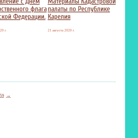
вление с Днём
Материалы Кадастровой
рственного флага
палаты по Республике
ской Федерации.
Карелия
20 г.
21 августа 2020 г.
→
59