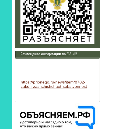
Размещение информации по 518-ФЗ
https://prionego.ru/news/item/8782-
zakon-zashchishchaet-sobstvennost