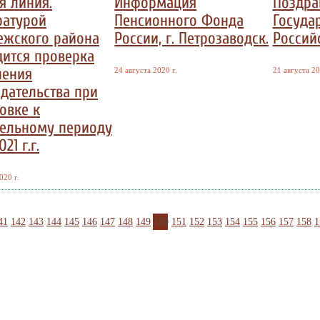
я линия.
Информация
Поздра
ратурой
Пенсионного Фонда
Госуда
ежского района
России, г. Петрозаводск.
Россий
ится проверка
нения
24 августа 2020 г.
21 августа 20
дательства при
овке к
тельному периоду
21 г.г.
020 г.
41
142
143
144
145
146
147
148
149
150
151
152
153
154
155
156
157
158
1