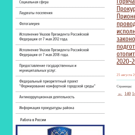
Горяча
Социальная сфера
Проку
Лауреаты поселения
Прион
провод
Фотогалерея
испол
Исполнение Указов Президента Российской
законо
Федерации от 7 мая 2012 года.
подгот
Исполнение Указов Президента Российской
отопи
Федерации от 7 мая 2018 года.
2020-20
Предоставление государственных и
муниципальных услуг.
25 августа 2
Федеральный приоритетный проект
"Формирование комфортной городской среды"
Страницы:
←
140
1
Антикоррупционная деятельность
Информация прокуратуры района
Работа в России