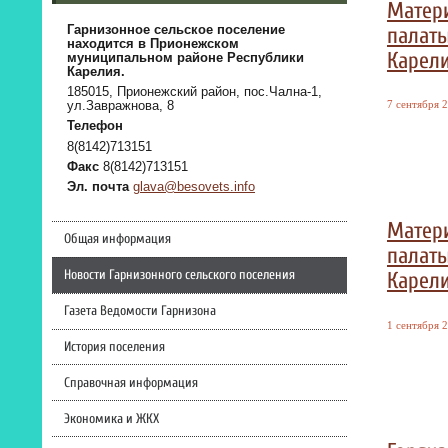
Матер
палаты
Гарнизонное сельское поселение
находится в Прионежском
Карел
муниципальном районе Республики
Карелия.
185015, Прионежский район, пос.Чална-1,
7 сентября 2
ул.Завражнова, 8
Телефон
8(8142)713151
Факс
8(8142)713151
Эл. почта
glava@besovets.info
Матер
Общая информация
палаты
Новости Гарнизонного сельского поселения
Карел
Газета Ведомости Гарнизона
1 сентября 2
История поселения
Справочная информация
Экономика и ЖКХ